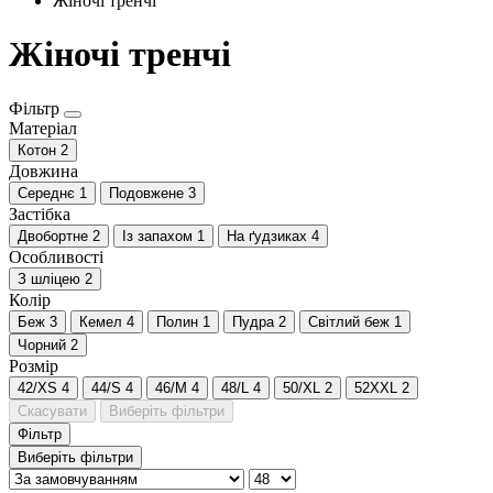
Жіночі тренчі
Жіночі тренчі
Фільтр
Матеріал
Котон
2
Довжина
Середнє
1
Подовжене
3
Застібка
Двобортне
2
Із запахом
1
На ґудзиках
4
Особливості
З шліцею
2
Колір
Беж
3
Кемел
4
Полин
1
Пудра
2
Світлий беж
1
Чорний
2
Розмір
42/XS
4
44/S
4
46/M
4
48/L
4
50/XL
2
52XXL
2
Скасувати
Виберіть фільтри
Фільтр
Виберіть фільтри