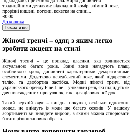
підкладкою, приємною до тіла. Виріб доповнено
традиційними деталями: відкладний комір, знімний пояс,
прорізні кишені, погони, кокетка на спині...
₴0.00
До кошика
Показати ще
Жіночі тренчі – одяг, з яким легко
зробити акцент на стилі
Жіночі тренчі – це приклад класики, яка залишається
актуальною багато років. Зовні вони нагадують плащі
особливого крою, доповнені характерними декоративними
елементами. Додатково передбачений пояс, який підкреслює
талію, та двобортна застібка. Модні жіночі тренчі від
українського бренду Fine-Line – унікальні речі, які підійдуть як
для повсякденних прогулянок, так і для ділових поїздок.
Такий верхній одяг – вигідна покупка, оскільки однотонні
моделі не вийдуть із моди ще багато сезонів. У нашому
асортименті ви знайдете вироби, з якими можна створювати
багато різнопланових образів.
Чому варто доповнити гардероб