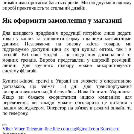
незмінними протягом багатьох років. Ми поєднуємо в одному
виробі практичність та стильний дизайн.
Як оформити замовлення у магазині
Для швидкого придбання продукції потрібно лише додати
товар у кошик та заповнити форму з вашими контактними
даними. Незважаючи на високу якість товарів, ми
підтримуємо доступні ціни як при купівлі оптом, так і в
роздріб. Всі наші моделі – це поєднання досконалості та
модних трендів. Вироби представлені у широкій розмірній
лінійці. Для зручного підбору можна використовувати
систему фільтрів.
Купити жіночі тренчі в Україні ви зможете з оперативною
доставкою, що займає 1-3 дні. Для транспортування
використовуються надійні служби – Нова Пошта та Укрпошта.
Якщо ви бажаєте скористатися іншою компанією для
перевезення, ви завжди можете обговорити це питання з
нашим менеджером. Оператор на зв'язку в режимі онлайн та
по телефону.
Viber
Viber
Telegram
fine.line.com.ua@gmail.com
Контакти