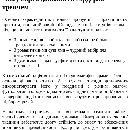
тренчем
Основні характеристики нашої продукції – практичність,
простота, стильний зовнішній вид. Це настільки універсальна
річ, що ви зможете поєднувати її з наступним одягом:
Зі штанами, що зробить ділові образи ще більш
трендовими та актуальними.
З романтичними сукнями – чудовий вибір для
витончених дівчат.
З джинсами – вдалі аутфіти для тих, хто віддає перевагу
стилю casual.
Красива комбінація виходить із сукнями-футлярами. Тренч –
основа ділового стилю. Але сучасні тренди дозволяють
використовувати його у поєднанні з різним одягом:
футболками, гольфами, джинсами, спідницями та ін. Маючи в
гардеробі подібний елемент, ви забудете про проблеми з
підбором речей.
У нашому інтернет-магазині ви зможете замовити жіночі
тренчі оптом за вигідними умовами. Використання якісної
тканини забезпечує довгу стійкість до зносу та збереження
зовнішньої привабливості. Колір та фактура залишаються