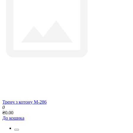
Тренч з котону М-286
0
₴0.00
До кошика