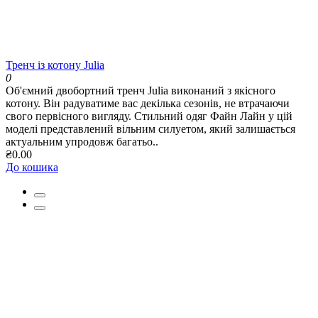
Тренч із котону Julia
0
Об'ємний двобортний тренч Julia виконаний з якісного
котону. Він радуватиме вас декілька сезонів, не втрачаючи
свого первісного вигляду. Стильний одяг Файн Лайн у цій
моделі представлений вільним силуетом, який залишається
актуальним упродовж багатьо..
₴0.00
До кошика