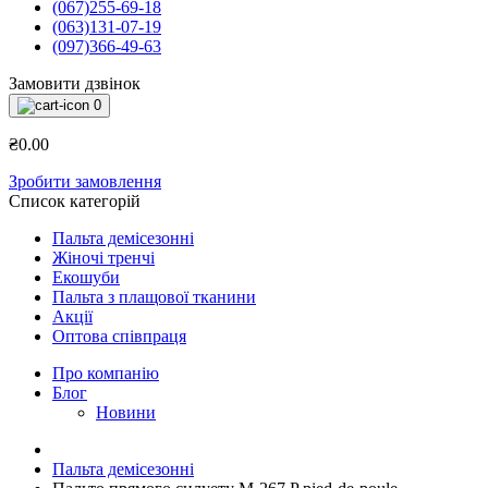
(067)255-69-18
(063)131-07-19
(097)366-49-63
Замовити дзвінок
0
₴0.00
Зробити замовлення
Список категорій
Пальта демісезонні
Жіночі тренчі
Екошуби
Пальта з плащової тканини
Акції
Оптова співпраця
Про компанію
Блог
Новини
Пальта демісезонні