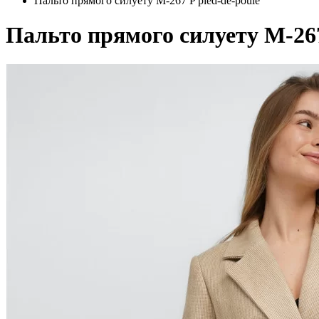
Пальто прямого силуету M-267 P pied-de-poule
Пальто прямого силуету M-267