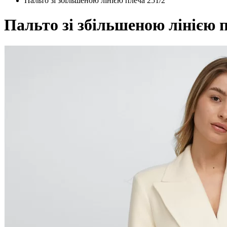
Пальто зі збільшеною лінією плеча 251/2
Пальто зі збільшеною лінією п