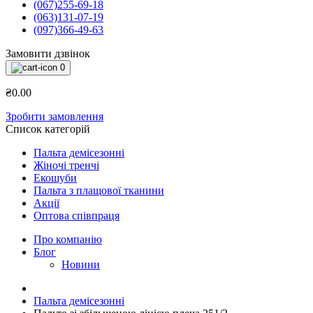
(067)255-69-18
(063)131-07-19
(097)366-49-63
Замовити дзвінок
0
₴0.00
Зробити замовлення
Список категорій
Пальта демісезонні
Жіночі тренчі
Екошуби
Пальта з плащової тканини
Акції
Оптова співпраця
Про компанію
Блог
Новини
Пальта демісезонні