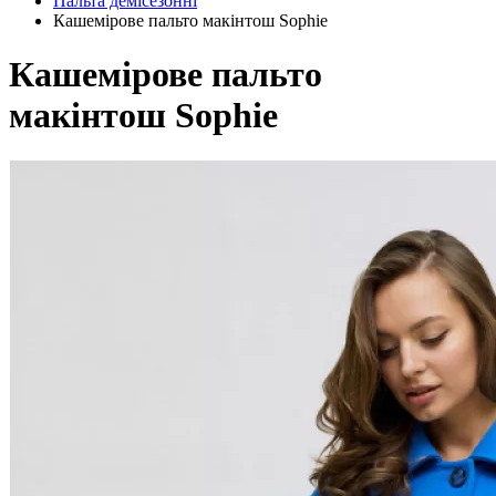
Пальта демісезонні
Кашемірове пальто макінтош Sophie
Кашемірове пальто
макінтош Sophie