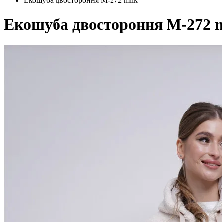
Екошуба двостороння M-272 milk
Екошуба двостороння M-272 m