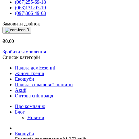
(067)255-69-18
(063)131-07-19
(097)366-49-63
Замовити дзвінок
0
₴0.00
Зробити замовлення
Список категорій
Пальта демісезонні
Жіночі тренчі
Екошуби
Пальта з плащової тканини
Акції
Оптова співпраця
Про компанію
Блог
Новини
Екошуби